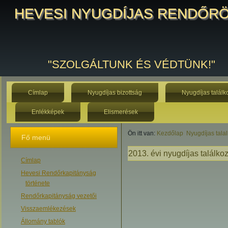
HEVESI NYUGDÍJAS RENDŐR
"SZOLGÁLTUNK ÉS VÉDTÜNK!"
Címlap
Nyugdíjas bizottság
Nyugdíjas találk
Enlékképek
Elismerések
Ön itt van:
Kezdőlap
Nyugdíjas tala
Fő menü
2013. évi nyugdíjas találko
Címlap
Hevesi Rendőrkapitányság
története
Rendőrkapitányság vezetői
Visszaemlékezések
Állomány tablók