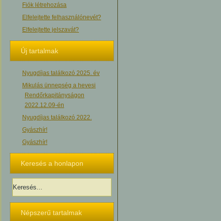
Fiók létrehozása
Elfelejtette felhasználónevét?
Elfelejtette jelszavát?
Új tartalmak
Nyugdíjas találkozó 2025. év
Mikulás ünnepség a hevesi
Rendőrkapitányságon
2022.12.09-én
Nyugdíjas találkozó 2022.
Gyászhír!
Gyászhír!
Keresés a honlapon
Népszerű tartalmak