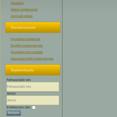
Kiadvány
Akikre emlékezünk
Archivált cikkek
Rendezvények
Nyugdíjas talalkozók
Egyébb rendezvények
Nyugdíjas búcsúztatók
Kapcsolat építő rendezvények
Bejelentkezés
Felhasználói név
Jelszó
Emlékezzen rám
Belépés