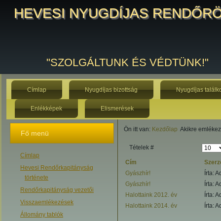
HEVESI NYUGDÍJAS RENDŐR
"SZOLGÁLTUNK ÉS VÉDTÜNK!"
Címlap
Nyugdíjas bizottság
Nyugdíjas találk
Enlékképek
Elismerések
Ön itt van:
Kezdőlap
Akikre emléke
Fő menü
Tételek #
Címlap
Cím
Szerz
Hevesi Rendőrkapitányság
Gyászhír!
Írta: 
története
Gyászhír!
Írta: 
Rendőrkapitányság vezetői
Halottaink 2012. év
Írta: 
Visszaemlékezések
Halottaink 2014. év
Írta: 
Állomány tablók