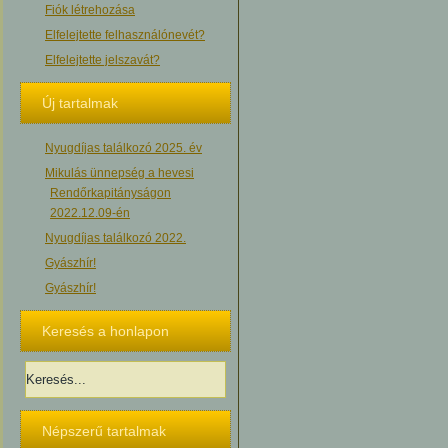
Fiók létrehozása
Elfelejtette felhasználónevét?
Elfelejtette jelszavát?
Új tartalmak
Nyugdíjas találkozó 2025. év
Mikulás ünnepség a hevesi
Rendőrkapitányságon
2022.12.09-én
Nyugdíjas találkozó 2022.
Gyászhír!
Gyászhír!
Keresés a honlapon
Népszerű tartalmak