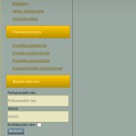
Kiadvány
Akikre emlékezünk
Archivált cikkek
Rendezvények
Nyugdíjas talalkozók
Egyébb rendezvények
Nyugdíjas búcsúztatók
Kapcsolat építő rendezvények
Bejelentkezés
Felhasználói név
Jelszó
Emlékezzen rám
Belépés