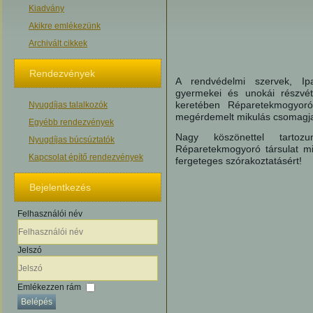
Kiadvány
Akikre emlékezünk
Archivált cikkek
Rendezvények
A rendvédelmi szervek, Ip
gyermekei és unokái részvé
keretében Réparetekmogyoró
Nyugdíjas talalkozók
megérdemelt mikulás csomagja
Egyébb rendezvények
Nagy köszönettel tart
Nyugdíjas búcsúztatók
Réparetekmogyoró társulat m
Kapcsolat építő rendezvények
fergeteges szórakoztatásért!
Bejelentkezés
Felhasználói név
Jelszó
Emlékezzen rám
Belépés