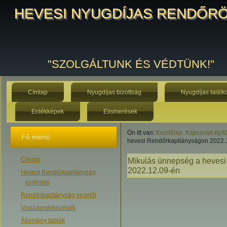
HEVESI NYUGDÍJAS RENDŐR
"SZOLGÁLTUNK ÉS VÉDTÜNK!"
Címlap
Nyugdíjas bizottság
Nyugdíjas találk
Enlékképek
Elismerések
Ön itt van:
Kezdőlap
Kapcsolat épít
Fő menü
hevesi Rendőrkapitányságon 2022.
Címlap
Mikulás ünnepség a heves
2022.12.09-én
Hevesi Rendőrkapitányság
története
Rendőrkapitányság vezetői
Visszaemlékezések
Állomány tablók