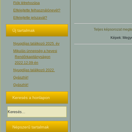
Fiók létrehozása
Elfelejtette felhasználónevét?
Elfelejtette jelszavát?
Teljes képsorozat megte
Új tartalmak
Képek: Megyer
Nyugdíjas találkozó 2025. év
Mikulás ünnepség a hevesi
Rendőrkapitányságon
2022.12.09-én
Nyugdíjas találkozó 2022.
Gyászhír!
Gyászhír!
Keresés a honlapon
Népszerű tartalmak