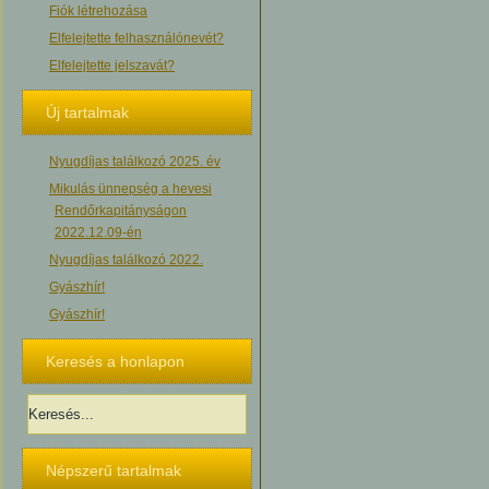
Fiók létrehozása
Elfelejtette felhasználónevét?
Elfelejtette jelszavát?
Új tartalmak
Nyugdíjas találkozó 2025. év
Mikulás ünnepség a hevesi
Rendőrkapitányságon
2022.12.09-én
Nyugdíjas találkozó 2022.
Gyászhír!
Gyászhír!
Keresés a honlapon
Népszerű tartalmak