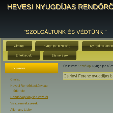
HEVESI NYUGDÍJAS RENDŐR
"SZOLGÁLTUNK ÉS VÉDTÜNK!"
Címlap
Nyugdíjas bizottság
Nyugdíjas találk
Enlékképek
Elismerések
Ön itt van:
Kezdőlap
Nyugdíjas búcs
Fő menü
Csirinyi Ferenc nyugdíjas 
Címlap
Hevesi Rendőrkapitányság
története
Rendőrkapitányság vezetői
Visszaemlékezések
Állomány tablók