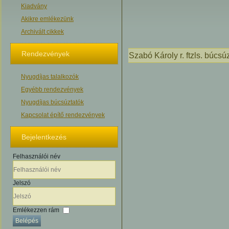
Kiadvány
Akikre emlékezünk
Archivált cikkek
Rendezvények
Szabó Károly r. ftzls. búcs
Nyugdíjas talalkozók
Egyébb rendezvények
Nyugdíjas búcsúztatók
Kapcsolat építő rendezvények
Bejelentkezés
Felhasználói név
Jelszó
Emlékezzen rám
Belépés