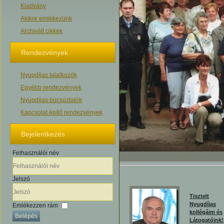
Kiadvány
Akikre emlékezünk
Archivált cikkek
Rendezvények
Nyugdíjas talalkozók
Egyébb rendezvények
Nyugdíjas búcsúztatók
Kapcsolat építő rendezvények
Bejelentkezés
Felhasználói név
Jelszó
Tisztelt
Nyugdíjas
Emlékezzen rám
kollégáim és
Belépés
Látogatóink!