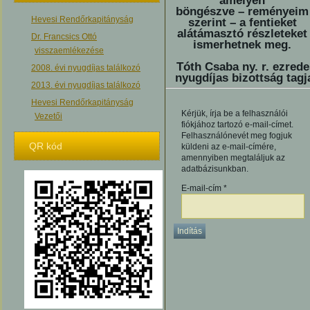
amelyen
böngészve – reményeim
Hevesi Rendőrkapitányság
szerint – a fentieket
alátámasztó részleteket
Dr. Francsics Ottó
ismerhetnek meg.
visszaemlékezése
Tóth Csaba ny. r. ezrede
2008. évi nyugdíjas találkozó
nyugdíjas bizottság tagj
2013. évi nyugdíjas találkozó
Hevesi Rendőrkapitányság
Kérjük, írja be a felhasználói
Vezetői
fiókjához tartozó e-mail-címet.
Felhasználónevét meg fogjuk
QR kód
küldeni az e-mail-címére,
amennyiben megtaláljuk az
adatbázisunkban.
E-mail-cím
*
Indítás