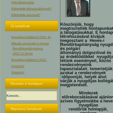
Fiók létrehozása
Elfelejtette felhasználónevét?
Elfelejtette jelszavát?
Köszönjük, hogy
Új tartalmak
megtisztelték honlapunka
a látogatásukkal. E honlap
létrehozásával kívájuk
Nyugdíjas találkozó 2025. év
megosztani a Heves-i
Mikulás ünnepség a hevesi
Rendőrkapitányság nyugdí
és polgári
Rendőrkapitányságon
állományú dolgozóival és
2022.12.09-én
az érdeklődőkkel nyugdíj
Nyugdíjas találkozó 2022.
létünk eseményeit, közös
rendezvényeink
Gyászhír!
tapasztalatait. Ismertetjük
azokat a rendezvények
Gyászhír!
időpontját, helyét ahol
várják a nyugdíjas kollégá
Keresés a honlapon
megjelenését.
Mindezek
előrebocsátásával ajánlo
szíves figyelmükbe a heve
nyugdíjas
Népszerű tartalmak
rendőrök honlapját,