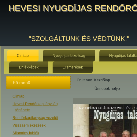
HEVESI NYUGDÍJAS RENDŐR
"SZOLGÁLTUNK ÉS VÉDTÜNK!"
Címlap
Nyugdíjas bizottság
Nyugdíjas találk
Enlékképek
Elismerések
Ön itt van:
Kezdőlap
Fő menü
Ünnepek helye
Címlap
Hevesi Rendőrkapitányság
NYUGDÍJAS TALÁLKOZÓ 2006. ÉVI 
története
Rendőrkapitányság vezetői
Visszaemlékezések
Állomány tablók